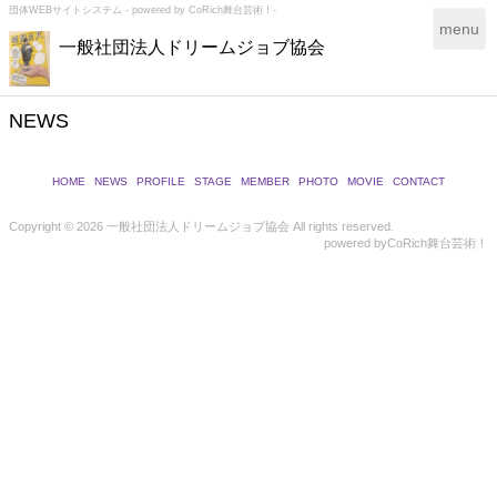
団体WEBサイトシステム - powered by
CoRich舞台芸術！-
T
menu
一般社団法人ドリームジョブ協会
o
g
g
l
NEWS
e
n
a
HOME
NEWS
PROFILE
STAGE
MEMBER
PHOTO
MOVIE
CONTACT
v
i
Copyright ©
2026 一般社団法人ドリームジョブ協会 All rights reserved.
powered by
CoRich舞台芸術！
g
a
t
i
o
n