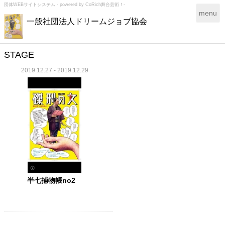
団体WEBサイトシステム - powered by
CoRich舞台芸術！-
T
menu
一般社団法人ドリームジョブ協会
o
g
g
l
STAGE
e
2019.12.27 - 2019.12.29
n
a
v
i
g
a
t
i
o
n
半七捕物帳no2